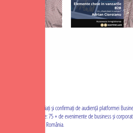
 expertiză și sunt apreciați și confirmați de audiență platformei Busin
eri din România prin cele: 75 + de evenimente de business și corpora
renoriale, corporate din România.