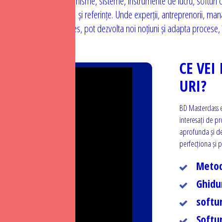
odologii complete, mecanisme, sisteme, instrumente de lucru, softuri de
suită de recomandări și referințe. Unde experții, antreprenorii, manager
da temele lor de interes, pot dezvolta noi noțiuni și adapta procese, 
CE VEI
URI?
BD Masterclass e
interesați de p
aprofunda și de
perfecționa și 
Metod
Ghidu
softur
Softur