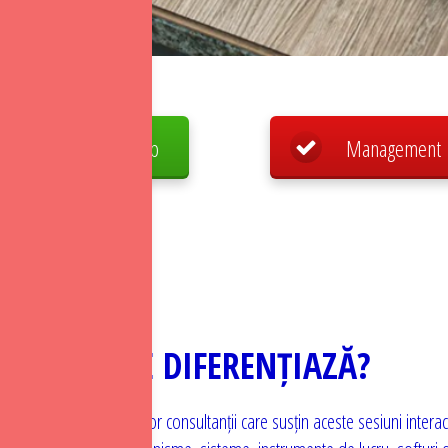
HR & Leadership
Management
CE NE DIFERENȚIAZĂ?
rainerii, experții și senior consultanții care susțin aceste sesiuni interac