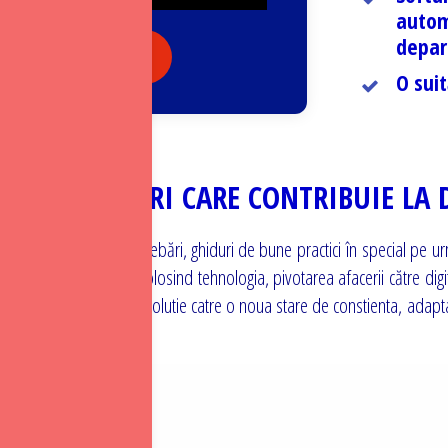
autom
depar
 masterclass-urile
O suit
STERCLASS-URI CARE CONTRIBUIE LA 
ocări, răspunsuri la întrebări, ghiduri de bune practici în special pe 
clienții de la distanță folosind tehnologia, pivotarea afacerii către dig
si eficientei personale, evolutie catre o noua stare de constienta, adapt