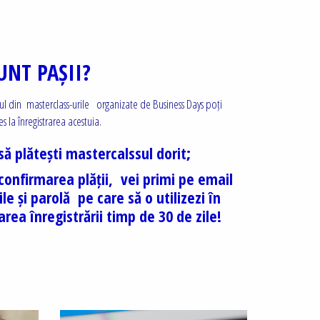
UNT PAȘII?
nul din masterclass-urile organizate de Business Days poți
ces la înregistrarea acestuia.
să plătești mastercalssul dorit;
confirmarea plății, vei primi pe email
ile și parolă pe care să o utilizezi în
rea înregistrării timp de 30 de zile!