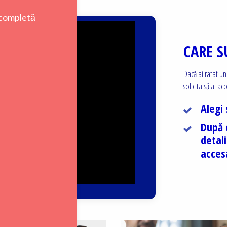
CARE S
Dacă ai ratat u
solicita să ai ac
Alegi 
După 
detali
accesa