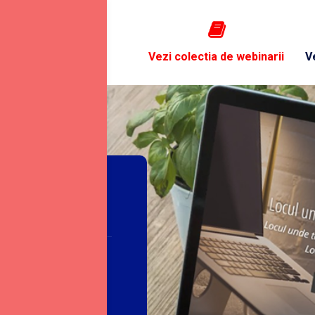
Vezi colectia de webinarii
V
SS
ss-urile