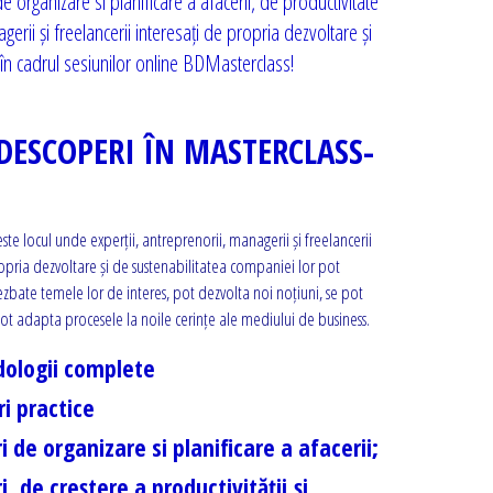
 organizare si planificare a afacerii, de productivitate
ii și freelancerii interesați de propria dezvoltare și
în cadrul sesiunilor online BDMasterclass!
 DESCOPERI ÎN MASTERCLASS-
ste locul unde experții, antreprenorii, managerii și freelancerii
ropria dezvoltare și de sustenabilitatea companiei lor pot
zbate temele lor de interes, pot dezvolta noi noțiuni, se pot
pot adapta procesele la noile cerințe ale mediului de business.
ologii complete
ri practice
i de organizare si planificare a afacerii
;
i de creștere a productivității și