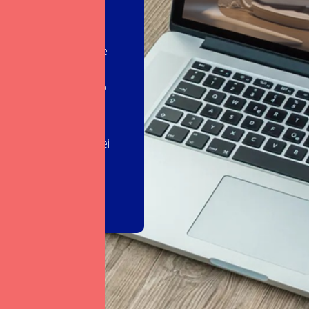
ări, răspunsuri la întrebări,
rele arii: managementul
mentul relației cu clienții de
tre digitalizare și mediul de
ei personale, evolutie catre o
i acceptare!
rma zoom.
După înregistrare vei
și probleme, noi venim cu
hare on LinkedIn