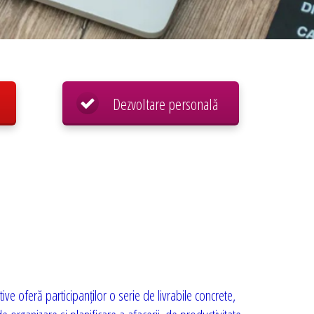
Dezvoltare personală
tive oferă participanților o serie de livrabile concrete,